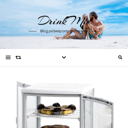
DrinkMix
Blog poświęcony gotowaniu