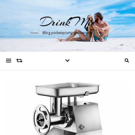
DrinkMix
Blog poświęcony gotowaniu