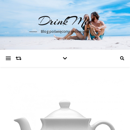
DrinkMix
Blog poświęcony gotowaniu