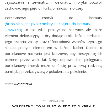
czyszczenie z zewnątrz i wewnątrz imbryka pozwoli
zachować jego piękno i funkcjonalność na dłużej.
Porcelanowy imbryk do herbaty
(
https://bokono.pl/pl/c/Imbryki-i-czajniki-do-herbaty-
kawy/149
) to nie tylko praktyczne naczynie, ale także
element dekoracyjny, który dodaje uroku każdej herbatce.
Jego historia, zalety oraz różnorodność wzorów czynią go
niezastąpionym elementem w każdej kuchni. Dbanie o
porcelanowe naczynia jest kluczowe, aby cieszyć się ich
pięknem przez wiele lat. Dzięki odpowiedniej pielęgnacji,
porcelanowy imbryk może stać się prawdziwą rodzinną
pamiątką, przekazywaną z pokolenia na pokolenie.
Przez
kuchareczka
POPRZEDNI
WSZYSTKO, CO MUSISZ WIEDZIEĆ O KREMIE